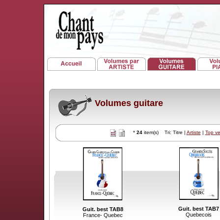
Volumes guitare
*
24
item(s) Tri: Titre |
Artiste
|
Top v
Guit. best TAB7
Guit. best TAB8
Quebecois
France- Quebec