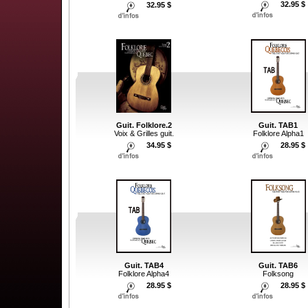
32.95 $
32.95 $
Guit. Folklore.2
Guit. TAB1
Voix & Grilles guit.
Folklore Alpha1
34.95 $
28.95 $
Guit. TAB4
Guit. TAB6
Folklore Alpha4
Folksong
28.95 $
28.95 $