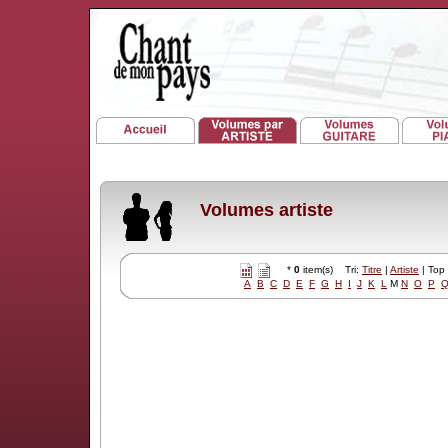
Volumes artiste
*
0
item(s) Tri:
Titre
|
Artiste
| Top
A
B
C
D
E
F
G
H
I
J
K
L
M
N
O
P