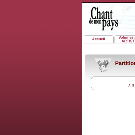
Partiti
A
B