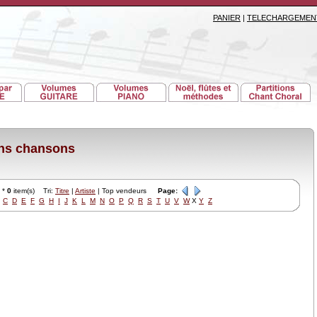
PANIER
|
TELECHARGEMEN
ons chansons
*
0
item(s) Tri:
Titre
|
Artiste
| Top vendeurs
Page:
C
D
E
F
G
H
I
J
K
L
M
N
O
P
Q
R
S
T
U
V
W
X
Y
Z