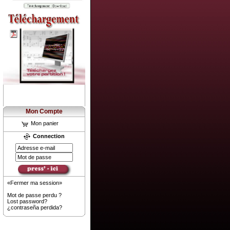
Mon Compte
Mon panier
Connection
«Fermer ma session»
Mot de passe perdu ?
Lost password?
¿contraseña perdida?