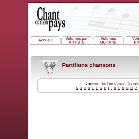
Partitions chansons
*
0
item(s) Tri:
Titre
|
Artiste
| Top ve
A
B
C
D
E
F
G
H
I
J
K
L
M
N
O
P