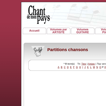
Partitions chansons
*
0
item(s) Tri:
Titre
|
Artiste
| Top ve
A
B
C
D
E
F
G
H
I
J
K
L
M
N
O
P