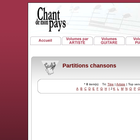
Partitions chansons
*
0
item(s) Tri:
Titre
|
Artiste
| Top ve
A
B
C
D
E
F
G
H
I
J
K
L
M
N
O
P