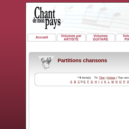
Partitions chansons
*
0
item(s) Tri:
Titre
|
Artiste
| Top ve
A
B
C
D
E
F
G
H
I
J
K
L
M
N
O
P