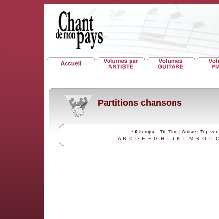
Partitions chansons
*
0
item(s) Tri:
Titre
|
Artiste
| Top ve
A
B
C
D
E
F
G
H
I
J
K
L
M
N
O
P