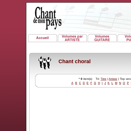
Chant choral
*
0
item(s) Tri:
Titre
|
Artiste
| Top ve
A
B
C
D
E
F
G
H
I
J
K
L
M
N
O
P