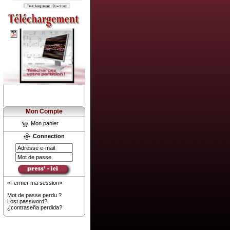
Mon Compte
Mon panier
Connection
«Fermer ma session»
Mot de passe perdu ?
Lost password?
¿contraseña perdida?