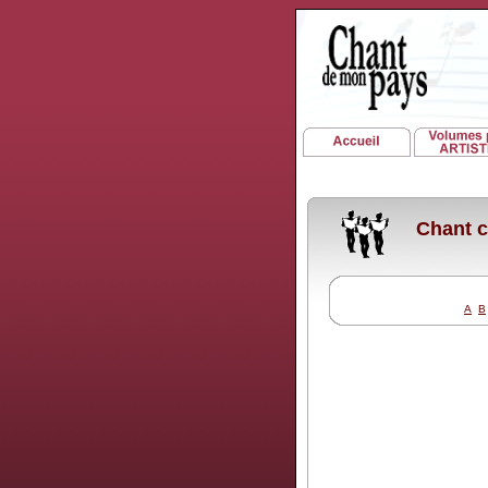
Chant c
A
B