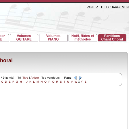
PANIER
|
TELECHARGEMEN
horal
*
0
item(s) Tri:
Titre
|
Artiste
| Top vendeurs
Page:
C
D
E
F
G
H
I
J
K
L
M
N
O
P
Q
R
S
T
U
V
W
X
Y
Z