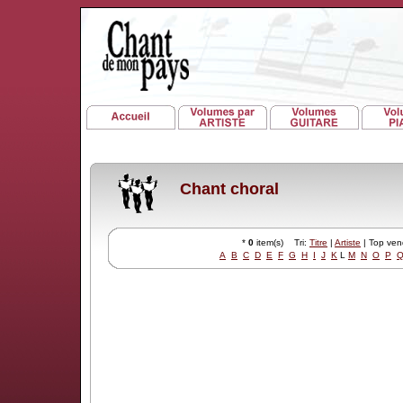
Chant choral
*
0
item(s) Tri:
Titre
|
Artiste
| Top ve
A
B
C
D
E
F
G
H
I
J
K
L
M
N
O
P