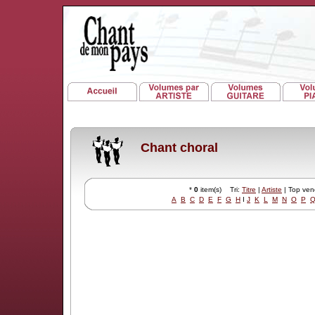
Chant choral
*
0
item(s) Tri:
Titre
|
Artiste
| Top ve
A
B
C
D
E
F
G
H
I
J
K
L
M
N
O
P