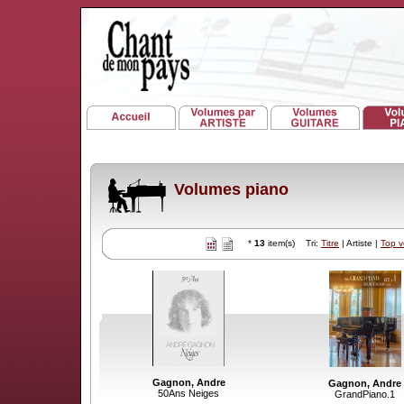
Volumes piano
*
13
item(s) Tri:
Titre
| Artiste |
Top 
Gagnon, Andre
Gagnon, Andre
50Ans Neiges
GrandPiano.1