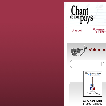
Volumes 
Guit. best TAB8
France- Quebec