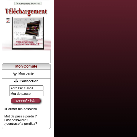
Mon Compte
Mon panier
Connection
«Fermer ma session»
Mot de passe perdu ?
Lost password?
¿contraseña perdida?