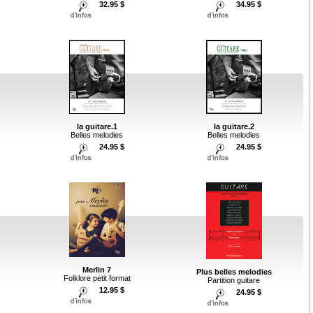
32.95 $
34.95 $
la guitare.1
la guitare.2
Belles melodies
Belles melodies
24.95 $
24.95 $
Merlin 7
Plus belles melodies
Folklore petit format
Partition guitare
12.95 $
24.95 $