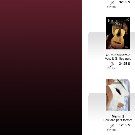
32.95 $
Guit. Folklore.2
Voix & Grilles guit.
34.95 $
Merlin 1
Folklore petit format
12.95 $