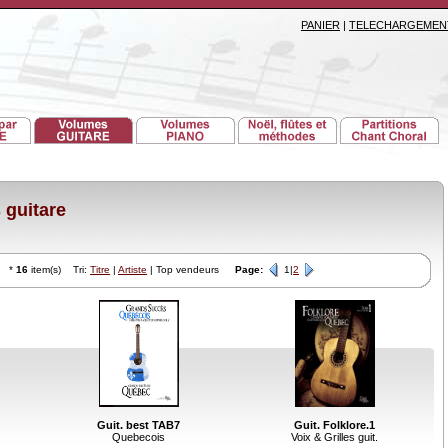
PANIER
|
TELECHARGEMEN
guitare
*
16
item(s) Tri:
Titre
|
Artiste
| Top vendeurs
Page:
1|
2
Guit. best TAB7
Guit. Folklore.1
Quebecois
Voix & Grilles guit.