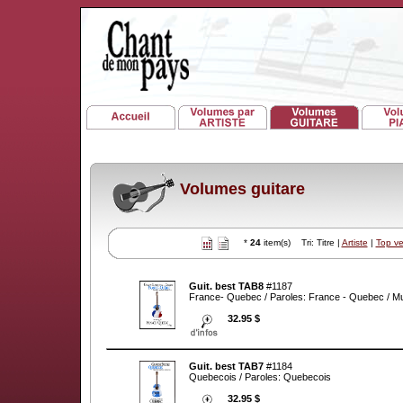
Volumes guitare
*
24
item(s) Tri: Titre |
Artiste
|
Top v
Guit. best TAB8
#1187
France- Quebec / Paroles: France - Quebec / M
32.95 $
Guit. best TAB7
#1184
Quebecois / Paroles: Quebecois
32.95 $