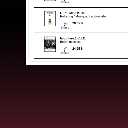
Guit. TAB6
#1183
Folksong / Musique: traditionnelle
28.95 $
la guitare.1
#1211
Belles melodies
24.95 $