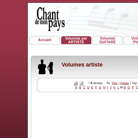
Volumes artiste
*
0
item(s) Tri:
Titre
|
Artiste
| Top
A
B
C
D
E
F
G
H
I
J
K
L
M
N
O
P