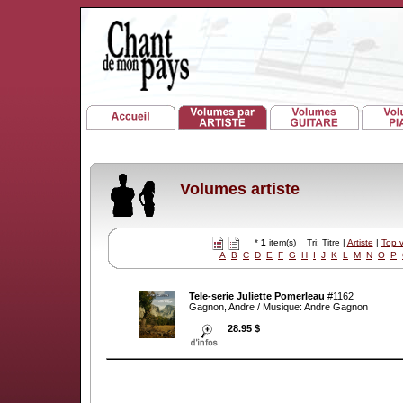
Volumes artiste
*
1
item(s) Tri: Titre |
Artiste
|
Top 
A
B
C
D
E
F
G
H
I
J
K
L
M
N
O
P
Tele-serie Juliette Pomerleau
#1162
Gagnon, Andre / Musique: Andre Gagnon
28.95 $