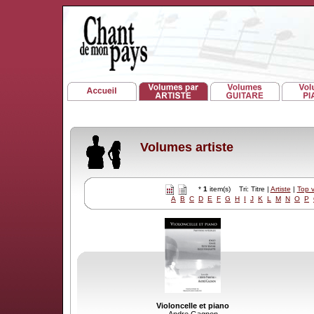
Volumes artiste
*
1
item(s) Tri: Titre |
Artiste
|
Top 
A
B
C
D
E
F
G
H
I
J
K
L
M
N
O
P
Violoncelle et piano
Andre Gagnon