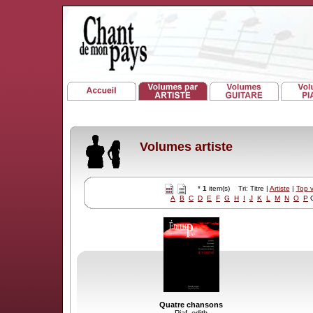
Volumes artiste
*
1
item(s) Tri: Titre |
Artiste
|
Top 
A
B
C
D
E
F
G
H
I
J
K
L
M
N
O
P
Quatre chansons
Piaf, edith