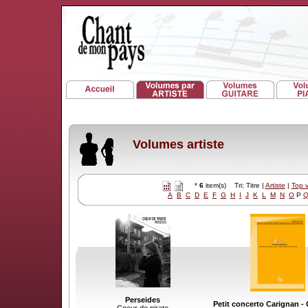
Volumes artiste
*
6
item(s) Tri: Titre |
Artiste
|
Top 
A
B
C
D
E
F
G
H
I
J
K
L
M
N
O
P
Perseides
Petit concerto Carignan -