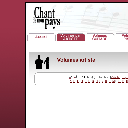
Volumes artiste
*
0
item(s) Tri: Titre |
Artiste
|
Top
A
B
C
D
E
F
G
H
I
J
K
L
M
N
O
P