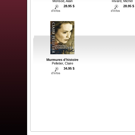
Morisod, Alain
Rivard, Michel
28.95 $
28.95 $
Murmures d'histoire
Pelletier, Claire
34.95 $