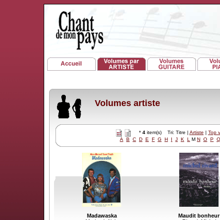
Volumes artiste
*
4
item(s) Tri: Titre |
Artiste
|
Top 
A
B
C
D
E
F
G
H
I
J
K
L
M
N
O
P
Madawaska
Maudit bonheur