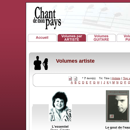
Volumes artiste
*
7
item(s) Tri: Titre |
Artiste
|
Top 
A
B
C
D
E
F
G
H
I
J
K
L
M
N
O
P
L'essentiel
Le gout de l'eau
Reno, Ginette