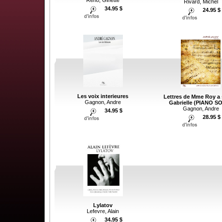
Rivard, Michel
34.95 $
24.95 $
Les voix interieures
Lettres de Mme Roy a s
Gagnon, Andre
Gabrielle (PIANO S
Gagnon, Andre
34.95 $
28.95 $
Lylatov
Lefevre, Alain
34.95 $