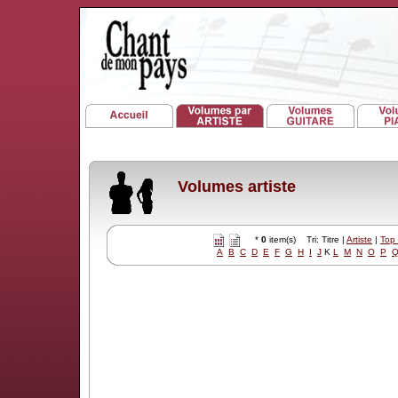
Volumes artiste
*
0
item(s) Tri: Titre |
Artiste
|
Top
A
B
C
D
E
F
G
H
I
J
K
L
M
N
O
P