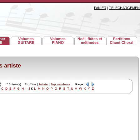
PANIER
|
TELECHARGEMEN
 artiste
*
0
item(s) Tri: Titre |
Artiste
|
Top vendeurs
Page:
C
D
E
F
G
H
I
J
K
L
M
N
O
P
Q
R
S
T
U
V
W
X
Y
Z