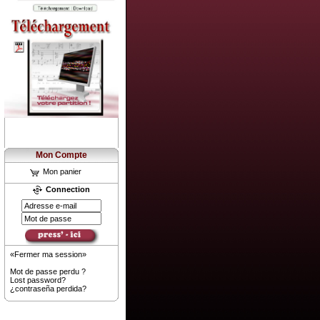
Mon Compte
Mon panier
Connection
«Fermer ma session»
Mot de passe perdu ?
Lost password?
¿contraseña perdida?