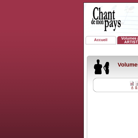
Volumes
A
B