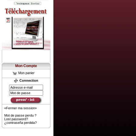
Mon Compte
Mon panier
Connection
«Fermer ma session»
Mot de passe perdu ?
Lost password?
¿contraseña perdida?