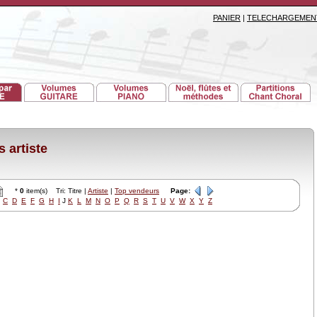
PANIER
|
TELECHARGEMEN
 artiste
*
0
item(s) Tri: Titre |
Artiste
|
Top vendeurs
Page:
C
D
E
F
G
H
I
J
K
L
M
N
O
P
Q
R
S
T
U
V
W
X
Y
Z