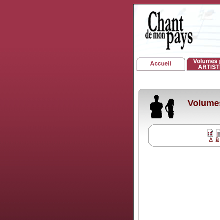
Volumes
A
B