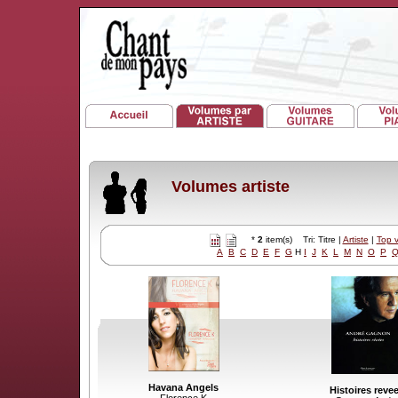
Volumes artiste
*
2
item(s) Tri: Titre |
Artiste
|
Top 
A
B
C
D
E
F
G
H
I
J
K
L
M
N
O
P
Havana Angels
Histoires reve
Florence K