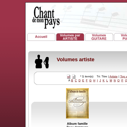
Volumes artiste
*
1
item(s) Tri: Titre |
Artiste
|
Top 
A
B
C
D
E
F
G
H
I
J
K
L
M
N
O
P
Album famille