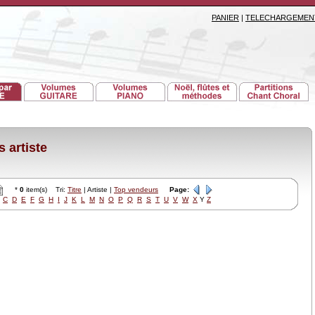
PANIER
|
TELECHARGEMEN
 artiste
*
0
item(s) Tri:
Titre
| Artiste |
Top vendeurs
Page:
C
D
E
F
G
H
I
J
K
L
M
N
O
P
Q
R
S
T
U
V
W
X
Y
Z