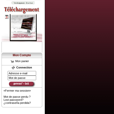
Mon Compte
Mon panier
Connection
«Fermer ma session»
Mot de passe perdu ?
Lost password?
¿contraseña perdida?