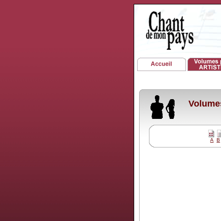
Volumes
A
B