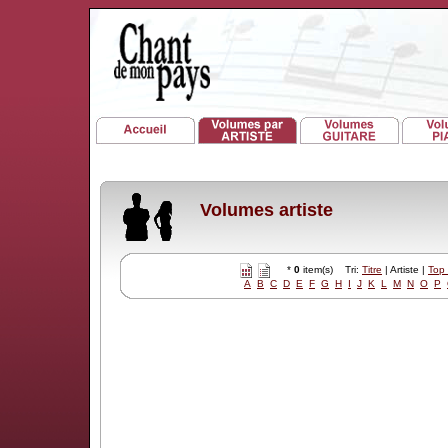
Volumes artiste
*
0
item(s) Tri:
Titre
| Artiste |
Top
A
B
C
D
E
F
G
H
I
J
K
L
M
N
O
P