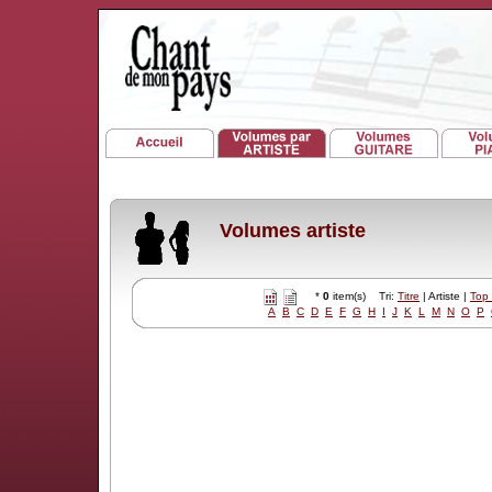
Volumes artiste
*
0
item(s) Tri:
Titre
| Artiste |
Top
A
B
C
D
E
F
G
H
I
J
K
L
M
N
O
P