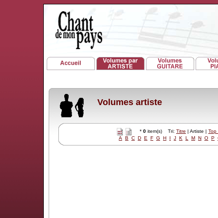
Volumes artiste
*
0
item(s) Tri:
Titre
| Artiste |
Top
A
B
C
D
E
F
G
H
I
J
K
L
M
N
O
P