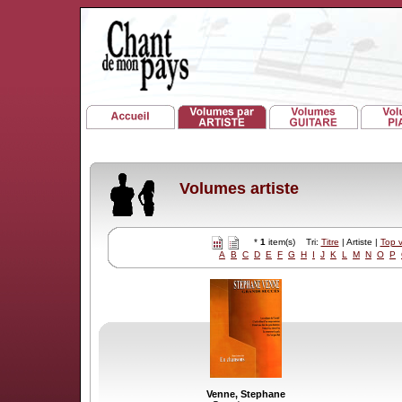
Volumes artiste
*
1
item(s) Tri:
Titre
| Artiste |
Top 
A
B
C
D
E
F
G
H
I
J
K
L
M
N
O
P
Venne, Stephane