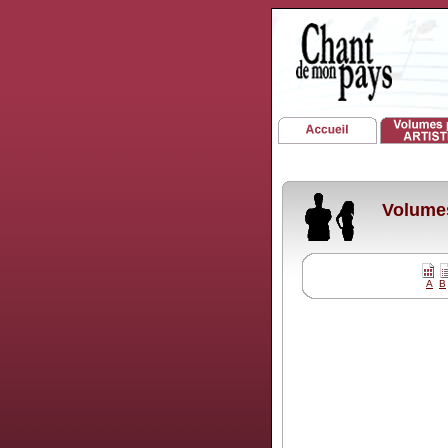
Volumes
A
B