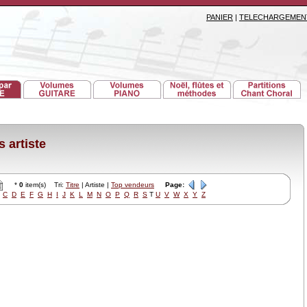
PANIER
|
TELECHARGEMEN
 artiste
*
0
item(s) Tri:
Titre
| Artiste |
Top vendeurs
Page:
C
D
E
F
G
H
I
J
K
L
M
N
O
P
Q
R
S
T
U
V
W
X
Y
Z