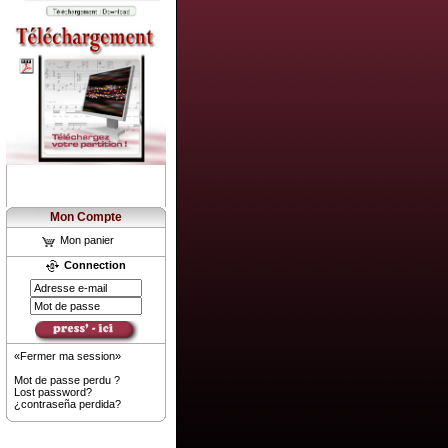
Mon Compte
Mon panier
Connection
«Fermer ma session»
Mot de passe perdu ?
Lost password?
¿contraseña perdida?