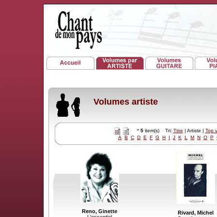
Volumes artiste
*
5
item(s) Tri:
Titre
| Artiste |
Top 
A
B
C
D
E
F
G
H
I
J
K
L
M
N
O
P
Reno, Ginette
Rivard, Michel
L'essentiel