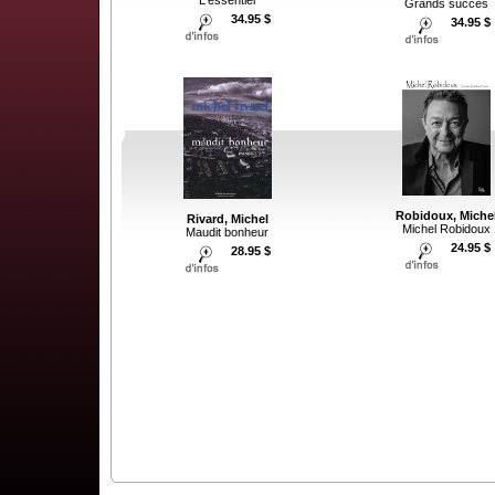
Grands succes
34.95 $
34.95 $
Robidoux, Miche
Rivard, Michel
Michel Robidoux
Maudit bonheur
24.95 $
28.95 $