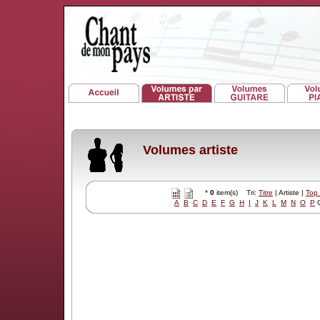
Volumes artiste
*
0
item(s) Tri:
Titre
| Artiste |
Top
A
B
C
D
E
F
G
H
I
J
K
L
M
N
O
P