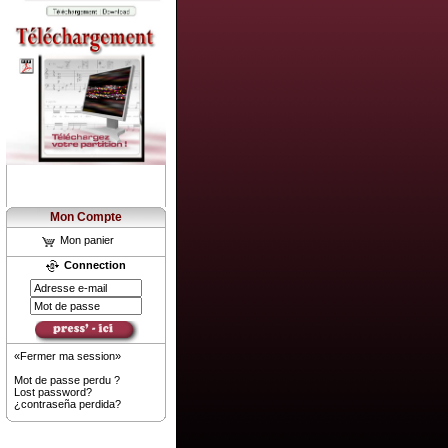
Mon Compte
Mon panier
Connection
«Fermer ma session»
Mot de passe perdu ?
Lost password?
¿contraseña perdida?