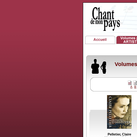
Volumes 
A
B
Pelletier, Claire