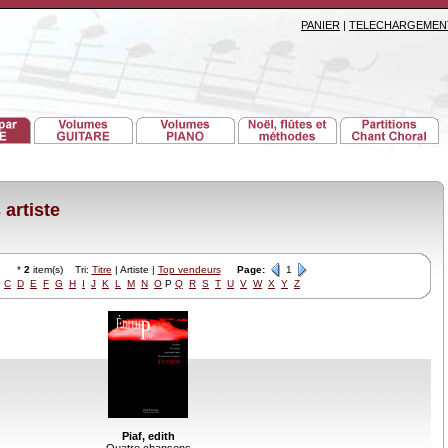
PANIER
|
TELECHARGEMEN
artiste
*
2
item(s) Tri:
Titre
| Artiste |
Top vendeurs
Page:
1
C
D
E
F
G
H
I
J
K
L
M
N
O
P
Q
R
S
T
U
V
W
X
Y
Z
Piaf, edith
Quatre chansons