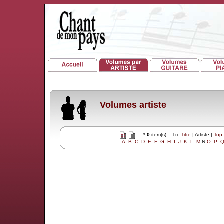
Volumes artiste
*
0
item(s) Tri:
Titre
| Artiste |
Top
A
B
C
D
E
F
G
H
I
J
K
L
M
N
O
P