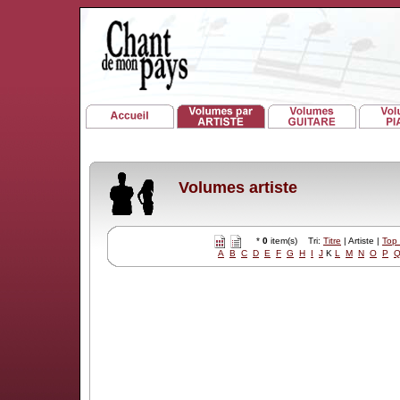
Volumes artiste
*
0
item(s) Tri:
Titre
| Artiste |
Top
A
B
C
D
E
F
G
H
I
J
K
L
M
N
O
P