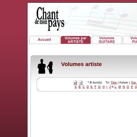
Volumes artiste
*
0
item(s) Tri:
Titre
| Artiste |
Top
A
B
C
D
E
F
G
H
I
J
K
L
M
N
O
P