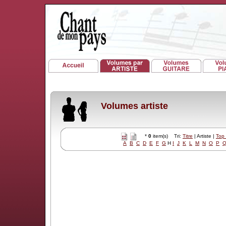
Volumes artiste
*
0
item(s) Tri:
Titre
| Artiste |
Top
A
B
C
D
E
F
G
H
I
J
K
L
M
N
O
P