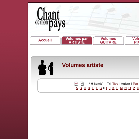
Volumes artiste
*
0
item(s) Tri:
Titre
| Artiste |
Top
A
B
C
D
E
F
G
H
I
J
K
L
M
N
O
P