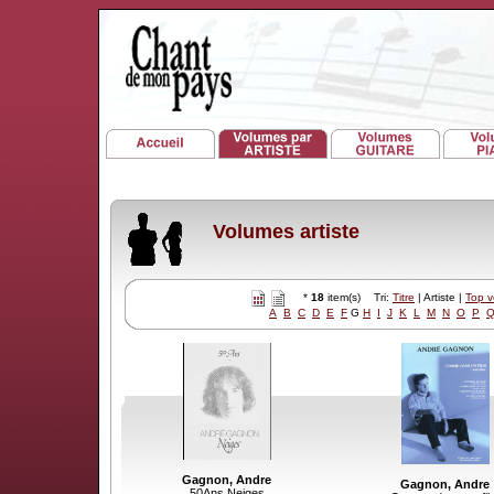
Volumes artiste
*
18
item(s) Tri:
Titre
| Artiste |
Top 
A
B
C
D
E
F
G
H
I
J
K
L
M
N
O
P
Gagnon, Andre
Gagnon, Andre
50Ans Neiges