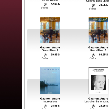
Comme dans un fil
42.95 $
24.95 $
Gagnon, Andre
Gagnon, Andre
GrandPiano.1
GrandPiano.2
69.95 $
69.95 $
Gagnon, Andre
Gagnon, Andre
Les chemins ombra
Impressions
28.95 $
28.95 $