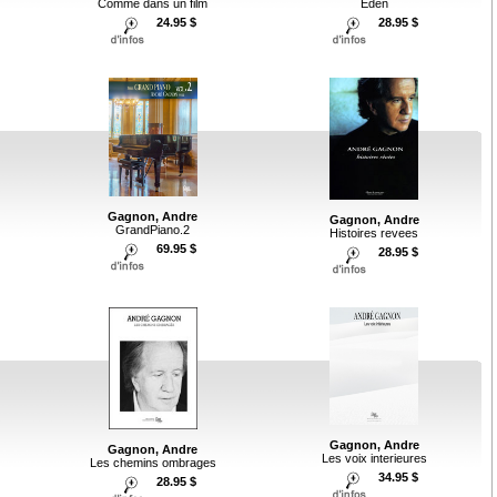
Comme dans un film
Eden
24.95 $
28.95 $
Gagnon, Andre
Gagnon, Andre
GrandPiano.2
Histoires revees
69.95 $
28.95 $
Gagnon, Andre
Gagnon, Andre
Les voix interieures
Les chemins ombrages
34.95 $
28.95 $