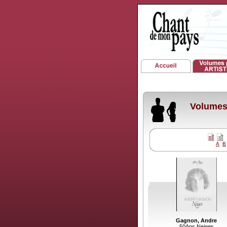
Volumes 
A
B
Gagnon, Andre
50Ans Neiges