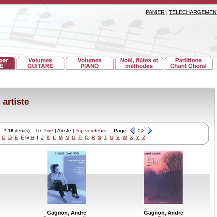
PANIER
|
TELECHARGEMEN
artiste
*
18
item(s) Tri:
Titre
| Artiste |
Top vendeurs
Page:
1|
2
C
D
E
F
G
H
I
J
K
L
M
N
O
P
Q
R
S
T
U
V
W
X
Y
Z
Gagnon, Andre
Gagnon, Andre