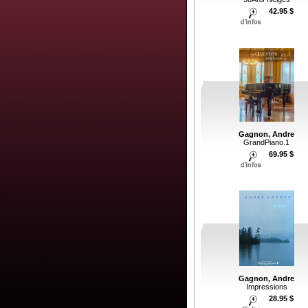
42.95 $
Gagnon, Andre
GrandPiano.1
69.95 $
Gagnon, Andre
Impressions
28.95 $