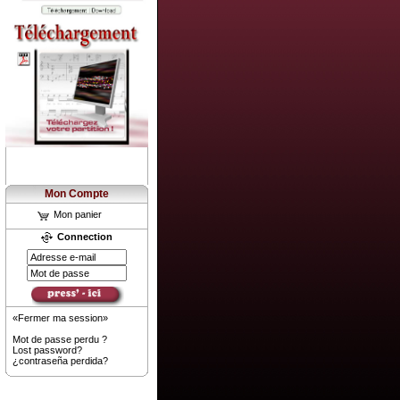
Mon Compte
Mon panier
Connection
«Fermer ma session»
Mot de passe perdu ?
Lost password?
¿contraseña perdida?