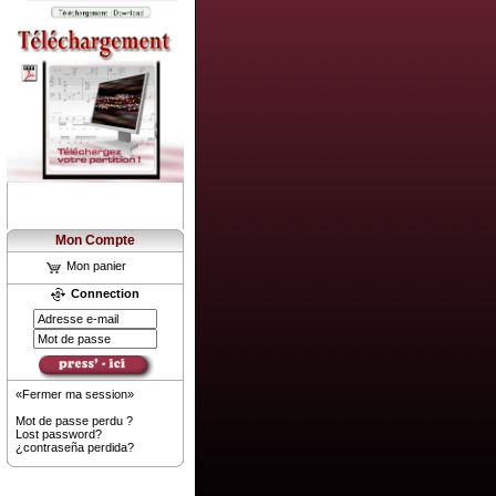
Mon Compte
Mon panier
Connection
«Fermer ma session»
Mot de passe perdu ?
Lost password?
¿contraseña perdida?