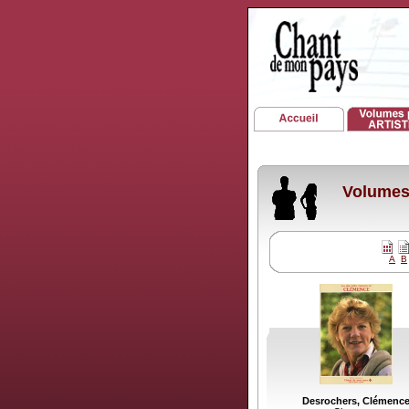
Volumes 
A
B
Desrochers, Clémenc