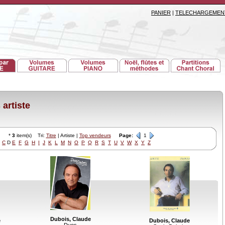
PANIER
|
TELECHARGEMEN
artiste
*
3
item(s) Tri:
Titre
| Artiste |
Top vendeurs
Page:
1
C
D
E
F
G
H
I
J
K
L
M
N
O
P
Q
R
S
T
U
V
W
X
Y
Z
Dubois, Claude
e
Dubois, Claude