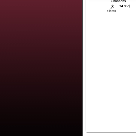
Chansons
34.95 $