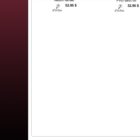
Album famille
PVG Best off
52.95 $
32.95 $