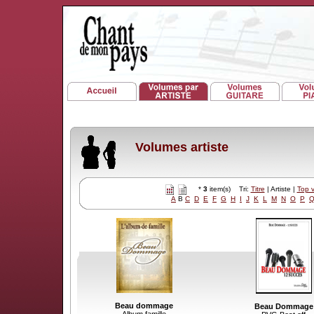
Volumes artiste
*
3
item(s) Tri:
Titre
| Artiste |
Top 
A
B
C
D
E
F
G
H
I
J
K
L
M
N
O
P
Beau dommage
Beau Dommage