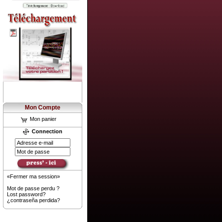
Mon Compte
Mon panier
Connection
«Fermer ma session»
Mot de passe perdu ?
Lost password?
¿contraseña perdida?