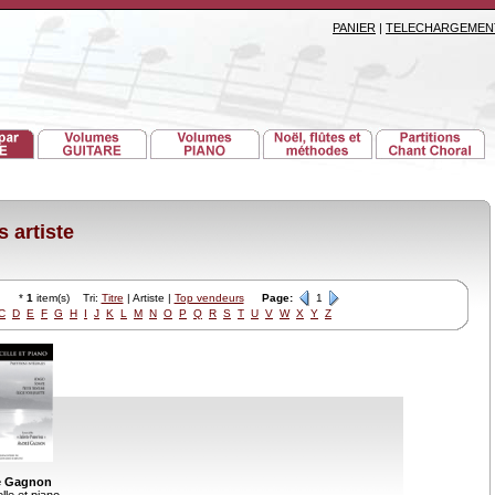
PANIER
|
TELECHARGEMEN
 artiste
*
1
item(s) Tri:
Titre
| Artiste |
Top vendeurs
Page:
1
C
D
E
F
G
H
I
J
K
L
M
N
O
P
Q
R
S
T
U
V
W
X
Y
Z
e Gagnon
lle et piano