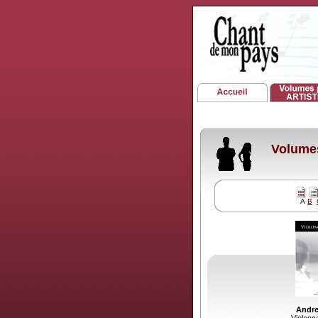
Volumes
A
B
Andr
Violonce