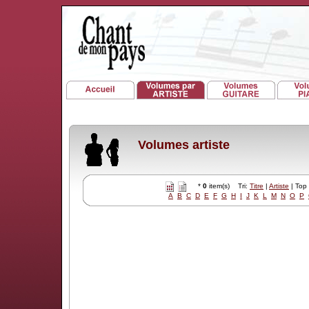
Volumes artiste
*
0
item(s) Tri:
Titre
|
Artiste
| Top
A
B
C
D
E
F
G
H
I
J
K
L
M
N
O
P