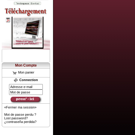
Mon Compte
Mon panier
Connection
«Fermer ma session»
Mot de passe perdu ?
Lost password?
¿contraseña perdida?