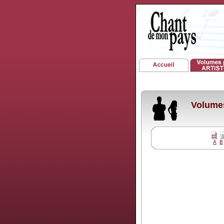
Volumes
A
B