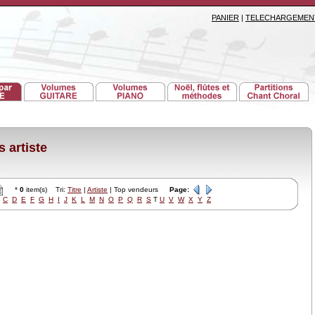
PANIER
|
TELECHARGEMEN
 artiste
*
0
item(s) Tri:
Titre
|
Artiste
| Top vendeurs
Page:
C
D
E
F
G
H
I
J
K
L
M
N
O
P
Q
R
S
T
U
V
W
X
Y
Z