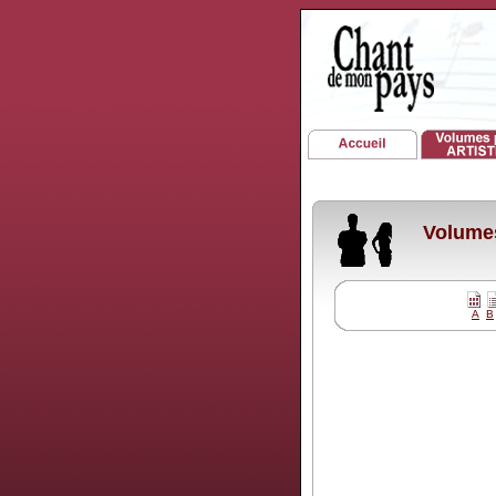
Volumes
A
B