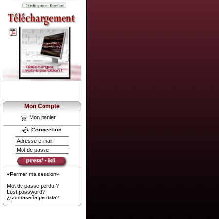
Mon Compte
Mon panier
Connection
«Fermer ma session»
Mot de passe perdu ?
Lost password?
¿contraseña perdida?