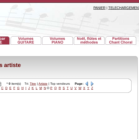
PANIER
|
TELECHARGEMEN
 artiste
*
0
item(s) Tri:
Titre
|
Artiste
| Top vendeurs
Page:
C
D
E
F
G
H
I
J
K
L
M
N
O
P
Q
R
S
T
U
V
W
X
Y
Z